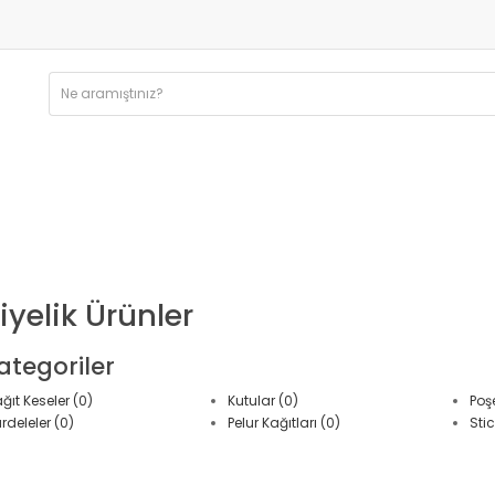
iyelik Ürünler
ategoriler
ğıt Keseler (0)
Kutular (0)
Poşe
rdeleler (0)
Pelur Kağıtları (0)
Stic