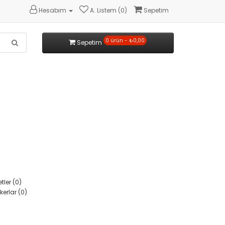
Hesabım
A. Listem (0)
Sepetim
0 ürün - ₺0,00
Sepetim
tler (0)
kerlar (0)