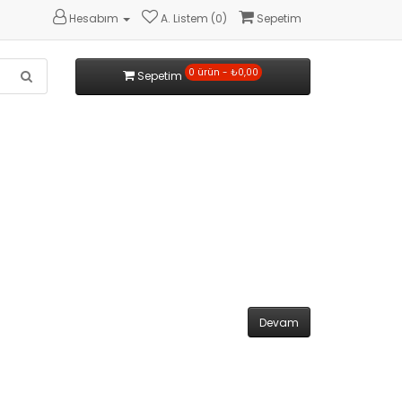
Hesabım
A. Listem (0)
Sepetim
0 ürün - ₺0,00
Sepetim
Devam