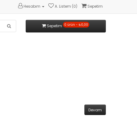
Hesabım
A. Listem (0)
Sepetim
0 ürün - ₺0,00
Sepetim
Devam