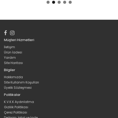
Müşteri Hizmetleri
İletişim
Ürün İadesi
Yardım
Site Haritası
Bilgiler
Hakkımızda
Site Kullanım Koşulları
Üyelik Sözleşmesi
Politikalar
K.V.K.K Aydınlatma
Gizlilik Politikası
Çerez Politikası
Değişim, İptal ve İade