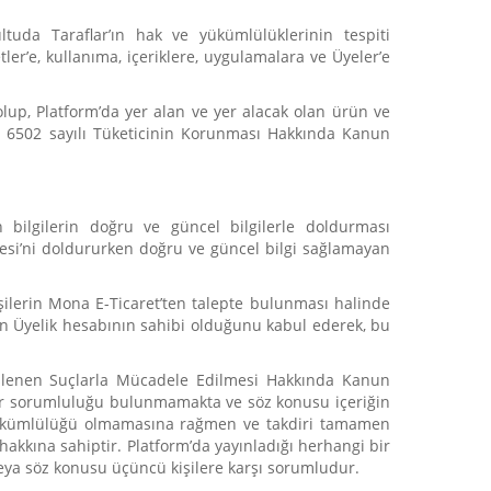
ltuda Taraflar’ın hak ve yükümlülüklerinin tespiti
ler’e, kullanıma, içeriklere, uygulamalara ve Üyeler’e
lup, Platform’da yer alan ve yer alacak olan ürün ve
 ve 6502 sayılı Tüketicinin Korunması Hakkında Kanun
n bilgilerin doğru ve güncel bilgilerle doldurması
mesi’ni doldururken doğru ve güncel bilgi sağlamayan
şilerin Mona E-Ticaret’ten talepte bulunması halinde
nin Üyelik hesabının sahibi olduğunu kabul ederek, bu
 İşlenen Suçlarla Mücadele Edilmesi Hakkında Kanun
n bir sorumluluğu bulunmamakta ve söz konusu içeriğin
 yükümlülüğü olmamasına rağmen ve takdiri tamamen
hakkına sahiptir. Platform’da yayınladığı herhangi bir
e/veya söz konusu üçüncü kişilere karşı sorumludur.