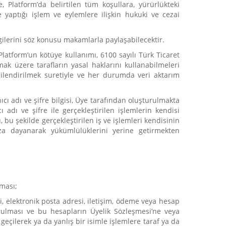
 Platform’da belirtilen tüm koşullara, yürürlükteki
yaptığı işlem ve eylemlere ilişkin hukuki ve cezai
gilerini söz konusu makamlarla paylaşabilecektir.
, Platform’un kötüye kullanımı, 6100 sayılı Türk Ticaret
ak üzere tarafların yasal haklarını kullanabilmeleri
lgilendirilmek suretiyle ve her durumda veri aktarım
cı adı ve şifre bilgisi, Üye tarafından oluşturulmakta
 adı ve şifre ile gerçekleştirilen işlemlerin kendisi
u şekilde gerçekleştirilen iş ve işlemleri kendisinin
raza dayanarak yükümlülüklerini yerine getirmekten
ması;
esi, elektronik posta adresi, iletişim, ödeme veya hesap
turulması ve bu hesapların Üyelik Sözleşmesi’ne veya
geçilerek ya da yanlış bir isimle işlemlere taraf ya da