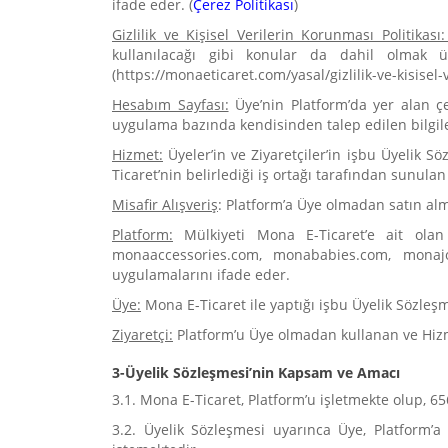
ifade eder. (
Çerez Politikası
)
Gizlilik ve Kişisel Verilerin Korunması Politikası
kullanılacağı gibi konular da dahil olmak üz
(https://monaeticaret.com/yasal/gizlilik-ve-kisisel-
Hesabım Sayfası:
Üye’nin Platform’da yer alan çeş
uygulama bazında kendisinden talep edilen bilgilerin
Hizmet:
Üyeler’in ve Ziyaretçiler’in işbu Üyelik S
Ticaret’nin belirlediği iş ortağı tarafından sunula
Misafir Alışveriş
: Platform’a Üye olmadan satın alm
Platform:
Mülkiyeti Mona E-Ticaret’e ait olan
monaaccessories.com, monababies.com, monajo
uygulamalarını ifade eder.
Üye:
Mona E-Ticaret ile yaptığı işbu Üyelik Sözleş
Ziyaretçi:
Platform’u Üye olmadan kullanan ve Hizme
3-Üyelik Sözleşmesi’nin Kapsam ve Amacı
3.1. Mona E-Ticaret, Platform’u işletmekte olup, 6
3.2. Üyelik Sözleşmesi uyarınca Üye, Platform’