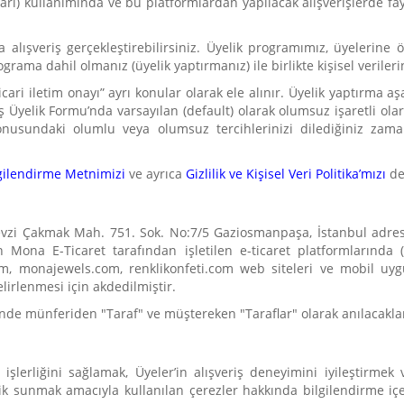
arı) kullanımında ve bu platformlardan yapılacak alışverişlerde fay
a alışveriş gerçekleştirebilirsiniz. Üyelik programımız, üyelerin
rama dahil olmanız (üyelik yaptırmanız) ile birlikte kişisel verileri
ticari iletim onayı” ayrı konular olarak ele alınır. Üyelik yaptırma
oş Üyelik Formu’nda varsayılan (default) olarak
olumsuz işaretli
olar
konusundaki olumlu veya olumsuz tercihlerinizi dilediğiniz zam
ilgilendirme Metnimizi
ve ayrıca
Gizlilik ve Kişisel Veri Politika’mızı
de
Fevzi Çakmak Mah. 751. Sok. No:7/5 Gaziosmanpaşa, İstanbul adre
n Mona E-Ticaret tarafından işletilen e-ticaret platformlarında
monajewels.com, renklikonfeti.com web siteleri ve mobil uygu
lirlenmesi için akdedilmiştir.
’nde münferiden "Taraf" ve müştereken "Taraflar" olarak anılacaklar
şlerliğini sağlamak, Üyeler’in alışveriş deneyimini iyileştirmek ve
k sunmak amacıyla kullanılan çerezler hakkında bilgilendirme içe