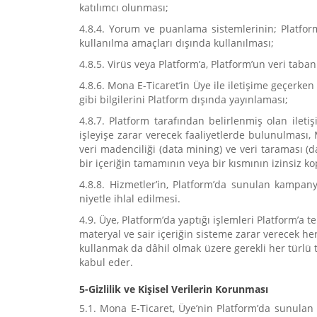
katılımcı olunması;
4.8.4. Yorum ve puanlama sistemlerinin; Platform
kullanılma amaçları dışında kullanılması;
4.8.5. Virüs veya Platform’a, Platform’un veri taba
4.8.6. Mona E-Ticaret’in Üye ile iletişime geçerken
gibi bilgilerini Platform dışında yayınlaması;
4.8.7. Platform tarafından belirlenmiş olan ile
işleyişe zarar verecek faaliyetlerde bulunulması,
veri madenciliği (data mining) ve veri taraması (d
bir içeriğin tamamının veya bir kısmının izinsiz k
4.8.8. Hizmetler’in, Platform’da sunulan kampan
niyetle ihlal edilmesi.
4.9. Üye, Platform’da yaptığı işlemleri Platform’a 
materyal ve sair içeriğin sisteme zarar verecek her 
kullanmak da dâhil olmak üzere gerekli her türlü t
kabul eder.
5-Gizlilik ve Kişisel Verilerin Korunması
5.1. Mona E-Ticaret, Üye’nin Platform’da sunulan H