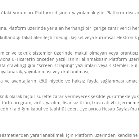
’daki yorumları Platform dışında yayınlamak gibi Platform dışı a
nına, Platform üzerinde yer alan herhangi bir içeriğe zarar verici he
 kullandığı fakat alenileştirmediği, kişisel veya kurumsal elektronik
tişimler ve teknik sistemler üzerinde makul olmayan veya orantıs
 Mona E-Ticaret’in önceden yazılı iznini alınmaksızın Platform üz
ata crawling) gibi "screen scraping" yazılımları veya sistemleri ku
opyalanarak, yayınlanması veya kullanılması;
ya ve avantajların kötü niyetle ve haksız fayda sağlanması amacı
teknik olarak hiçbir surette zarar vermeyecek şekilde yürütmekle yük
türlü program, virüs, yazılım, lisansız ürün, truva atı vb. içermemes
edbiri aldığını kabul ve taahhüt eder. Üye ayrıca Hesap Sayfası’na
izmetler’den yararlanabilmek için Platform üzerinden kendisine sağ