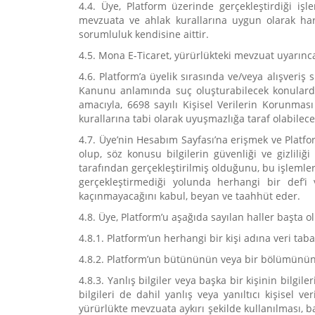
4.4. Üye, Platform üzerinde gerçekleştirdiği işl
mevzuata ve ahlak kurallarına uygun olarak har
sorumluluk kendisine aittir.
4.5. Mona E-Ticaret, yürürlükteki mevzuat uyarınc
4.6. Platform’a üyelik sırasında ve/veya alışveriş s
Kanunu anlamında suç oluşturabilecek konularda ç
amacıyla, 6698 sayılı Kişisel Verilerin Korunmas
kurallarına tabi olarak uyuşmazlığa taraf olabilece
4.7. Üye’nin Hesabım Sayfası’na erişmek ve Platfor
olup, söz konusu bilgilerin güvenliği ve gizliliğ
tarafından gerçekleştirilmiş olduğunu, bu işlemle
gerçekleştirmediği yolunda herhangi bir def’i 
kaçınmayacağını kabul, beyan ve taahhüt eder.
4.8. Üye, Platform’u aşağıda sayılan haller başta 
4.8.1. Platform’un herhangi bir kişi adına veri tab
4.8.2. Platform’un bütününün veya bir bölümünün
4.8.3. Yanlış bilgiler veya başka bir kişinin bilgil
bilgileri de dahil yanlış veya yanıltıcı kişisel
yürürlükte mevzuata aykırı şekilde kullanılması, ba