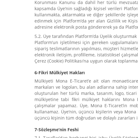
Korunması Kanunu da dahil her türlü mevzuata 
kapsamda Üye’nin sağladığı kişisel verileri Platfor
kullanmakta, aktarmakta ve diğer şekillerde işleyebi
edinmek için Platform’da yer alan Gizlilik ve Kiş
adresine elektronik posta göndererek ya da Platfo
5.2. Üye tarafından Platform’da Üyelik oluşturmak 
Platform’un işletilmesi için gereken uygulamaları
sipariş teslimatlarının yapılması, müşteri hizmetle
elektronik iletişim, profilleme, istatistiksel çalış
Çerez (Cookie) Politikası’na uygun olarak toplanm
6-Fikri Mülkiyet Hakları
Mülkiyeti Mona E-Ticaret’e ait olan monaetica
markaları ve logoları, bu alan adlarına sahip inte
oluşturulan her türlü marka, tasarım, logo, ticari
mülkiyetine tabi fikri mülkiyet haklarını Mona
çalışmalar yapamaz. Üye, Mona E-Ticaret’in mob
kullanamaz. Üye’nin, üçüncü kişilerin veya Mona E
üçüncü kişinin tüm doğrudan ve dolaylı zararları 
7-Sözleşme’nin Feshi
7.1. Taraflar’dan herhangi biri, işbu Üyelik Sözleş