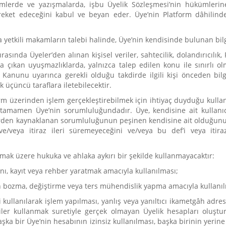
emlerde ve yazışmalarda, işbu Üyelik Sözleşmesi’nin hükümlerine,
eket edeceğini kabul ve beyan eder. Üye’nin Platform dâhilinde 
a yetkili makamların talebi halinde, Üye’nin kendisinde bulunan bil
ırasında Üyeler’den alınan kişisel veriler, sahtecilik, dolandırıcılık
ıkan uyuşmazlıklarda, yalnızca talep edilen konu ile sınırlı olm
ı Kanunu uyarınca gerekli olduğu takdirde ilgili kişi önceden bi
k üçüncü taraflara iletebilecektir.
m üzerinden işlem gerçekleştirebilmek için ihtiyaç duyduğu kullanı
i tamamen Üye’nin sorumluluğundadır. Üye, kendisine ait kullanıcı
rden kaynaklanan sorumluluğunun peşinen kendisine ait olduğunu, b
ve/veya itiraz ileri süremeyeceğini ve/veya bu def’i veya iti
olmak üzere hukuka ve ahlaka aykırı bir şekilde kullanmayacaktır:
anı, kayıt veya rehber yaratmak amacıyla kullanılması;
 bozma, değiştirme veya ters mühendislik yapma amacıyla kullanıl
eri kullanılarak işlem yapılması, yanlış veya yanıltıcı ikametgâh adr
 veriler kullanmak suretiyle gerçek olmayan Üyelik hesapları oluş
şka bir Üye’nin hesabının izinsiz kullanılması, başka birinin yerine 