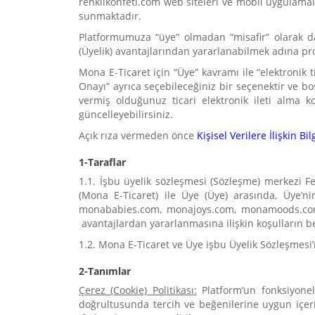
renklikonfeti.com web siteleri ve mobil uygulamal
sunmaktadır.
Platformumuza “
üye
” olmadan “
misafir
” olarak d
(Üyelik) avantajlarından yararlanabilmek adına prog
Mona E-Ticaret için “Üye” kavramı ile “elektronik 
Onayı” ayrıca seçebileceğiniz bir seçenektir ve b
vermiş olduğunuz ticari elektronik ileti alma 
güncelleyebilirsiniz.
Açık rıza vermeden önce
Kişisel Verilere İlişkin B
1-Taraflar
1.1. İşbu üyelik sözleşmesi (Sözleşme) merkezi 
(Mona E-Ticaret) ile Üye (Üye) arasında, Üye’ni
monababies.com, monajoys.com, monamoods.com, 
avantajlardan yararlanmasına ilişkin koşulların be
1.2. Mona E-Ticaret ve Üye işbu Üyelik Sözleşmesi
2-Tanımlar
Çerez (Cookie) Politikası:
Platform’un fonksiyonel i
doğrultusunda tercih ve beğenilerine uygun içeri