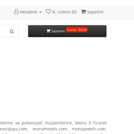
Hesabım
A. Listem (0)
Sepetim
0 ürün - ₺0,00
Sepetim
ilerine ve potansiyel müşterilerine, Mona E-Ticaret
, monajoys.com, monamoods.com, monajewels.com,