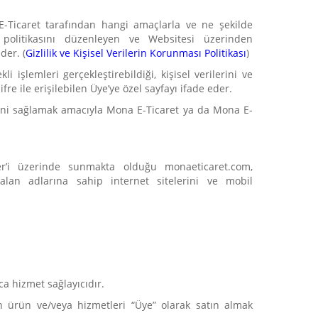
a E-Ticaret tarafından hangi amaçlarla ve ne şekilde
k politikasını düzenleyen ve Websitesi üzerinden
der. (
Gizlilik ve Kişisel Verilerin Korunması Politikası
)
işlemleri gerçekleştirebildiği, kişisel verilerini ve
re ile erişilebilen Üye’ye özel sayfayı ifade eder.
lerini sağlamak amacıyla Mona E-Ticaret ya da Mona E-
er’i üzerinde sunmakta olduğu monaeticaret.com,
lan adlarına sahip internet sitelerini ve mobil
a hizmet sağlayıcıdır.
n ürün ve/veya hizmetleri “Üye” olarak satın almak