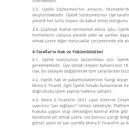
istemektedir.
3.3. Üyelik Sözleşmesi’nin amacını, Hizmetler’
oluşturmaktadır. Üyelik Sözleşmesi’nin Üye tarafın
yönelik her türlü beyanı da kabul etmiş olduğunu
3.4. Şüpheye mahal vermemek adına, işbu Üyelik S
hizmetlerin satışına yönelik şekil ve şartları k
olmak üzere diğer mevzuatlar çerçevesinde ele alı
4-Taraflar’ın Hak ve Yükümlülükleri
4.1. Üyelik statüsünün kazanılması için, Üyeli
gerekmektedir. Üye olmak isteyen kullanıcının 18
Üye, bu sebeple doğabilecek tüm zararlardan biz
4.2. Üyelik hak ve yükümlülüklerinin hangi kişiy
Mona E-Ticaret, ilgili Üyelik hesabı kullanılarak
doğrultuda işlem yapma hakkına sahiptir.
4.3. Mona E-Ticaret’in 5651 sayılı İnternet Or
uyarınca "yer sağlayıcı" olması sebebiyle; Platfo
hukuka uygun olup olmadığını kontrol etme gib
kendisine ait olmak üzere, söz konusu içeriği dile
görsel, yazılı ve sair içerikle Mona E-Ticaret’in y