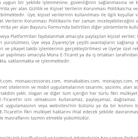
uygun bir şekilde işlenmesine, güvenliğinin sağlanmasına ve 
m’da yer alan Gizlilik ve Kişisel Verilerin Korunması Politikası’na v
lmektedir. Üye, kişisel verilerinin kullanılması ile ilgili koşullar 
isel Verilerin Korunması Politikası’nı her zaman inceleyebileceğini
rm’da yer alan Başvuru Formu’nda belirtilen diğer yöntemlerle kull
veya Platform’dan faydalanmak amacıyla paylaşılan kişisel veriler; Ü
n yürütülmesi, Üye veya Ziyaretçi’ye çeşitli avantajların sağlanıp 
ri ve şikayet takibi işlemlerinin gerçekleştirilmesi ve Üye’ye özel r
malar yapılması amacıyla Mona E-Ticaret ya da iş ortakları tarafından 
akta, saklanmakta ve işlenmektedir.
ret.com, monaaccessories.com, monababies.com, monajoys.com, 
rnet sitelerinin ve mobil uygulamalarının tasarımı, yazılımı, alan a
 takdim şekli, slogan ve diğer tüm içeriğin her türlü fikri mülkiyet
 E-Ticaret’in izni olmaksızın kullanamaz, paylaşamaz, dağıtama
il uygulamasının veya websitesi’nin bütünü ya da bir kısmını b
-Ticaret’in fikri mülkiyet haklarını ihlal edecek şekilde davranma
ile masraflarını tazmin etmekle yükümlüdür.
mesi’ni tek taraflı olarak ve tazminat ödemeksizin her zaman feshedil