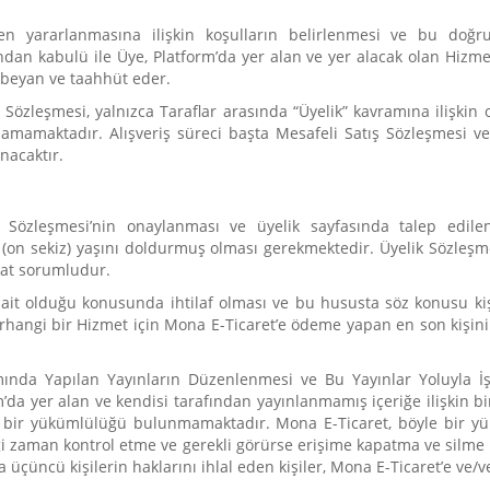
den yararlanmasına ilişkin koşulların belirlenmesi ve bu doğru
dan kabulü ile Üye, Platform’da yer alan ve yer alacak olan Hizmet
 beyan ve taahhüt eder.
özleşmesi, yalnızca Taraflar arasında “Üyelik” kavramına ilişkin o
apsamamaktadır. Alışveriş süreci başta Mesafeli Satış Sözleşmesi
nacaktır.
k Sözleşmesi’nin onaylanması ve üyelik sayfasında talep edile
 (on sekiz) yaşını doldurmuş olması gerekmektedir. Üyelik Sözleş
zat sorumludur.
e ait olduğu konusunda ihtilaf olması ve bu hususta söz konusu ki
 herhangi bir Hizmet için Mona E-Ticaret’e ödeme yapan en son kişi
tamında Yapılan Yayınların Düzenlenmesi ve Bu Yayınlar Yoluyla
rm’da yer alan ve kendisi tarafından yayınlanmamış içeriğe ilişki
i bir yükümlülüğü bulunmamaktadır. Mona E-Ticaret, böyle bir
ği zaman kontrol etme ve gerekli görürse erişime kapatma ve silme 
a da üçüncü kişilerin haklarını ihlal eden kişiler, Mona E-Ticaret’e v