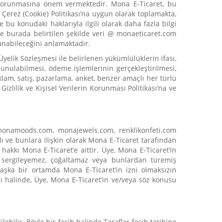
korunmasına önem vermektedir. Mona E-Ticaret, bu
e Çerez (Cookie) Politikası’na uygun olarak toplamakta,
ve bu konudaki haklarıyla ilgili olarak daha fazla bilgi
 ve burada belirtilen şekilde veri @ monaeticaret.com
anabileceğini anlamaktadır.
yelik Sözleşmesi ile belirlenen yükümlülüklerin ifası,
sunulabilmesi, ödeme işlemlerinin gerçekleştirilmesi,
eklam, satış, pazarlama, anket, benzer amaçlı her türlü
Gizlilik ve Kişisel Verilerin Korunması Politikası’na ve
monamoods.com, monajewels.com, renklikonfeti.com
dı ve bunlara ilişkin olarak Mona E-Ticaret tarafından
 hakkı Mona E-Ticaret’e aittir. Üye, Mona E-Ticaret’in
z, sergileyemez, çoğaltamaz veya bunlardan türemiş
aşka bir ortamda Mona E-Ticaret’in izni olmaksızın
sı halinde, Üye, Mona E-Ticaret’in ve/veya söz konusu
ebilir. Böyle bir fesih halinde Taraflar fesih tarihine