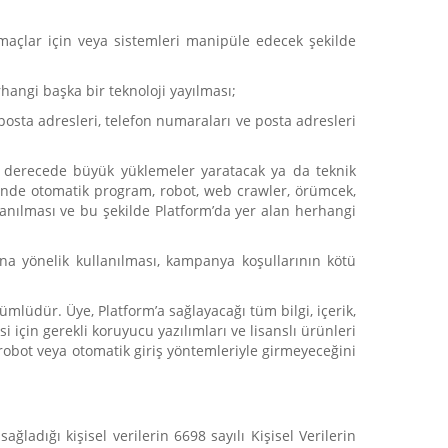
maçlar için veya sistemleri manipüle edecek şekilde
rhangi başka bir teknoloji yayılması;
 posta adresleri, telefon numaraları ve posta adresleri
ız derecede büyük yüklemeler yaratacak ya da teknik
erinde otomatik program, robot, web crawler, örümcek,
llanılması ve bu şekilde Platform’da yer alan herhangi
na yönelik kullanılması, kampanya koşullarının kötü
ümlüdür. Üye, Platform’a sağlayacağı tüm bilgi, içerik,
i için gerekli koruyucu yazılımları ve lisanslı ürünleri
 robot veya otomatik giriş yöntemleriyle girmeyeceğini
ladığı kişisel verilerin 6698 sayılı Kişisel Verilerin