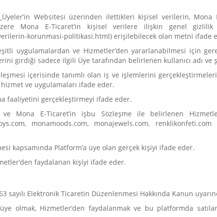
:
Üyeler’in Websitesi üzerinden ilettikleri kişisel verilerin, Mon
ere Mona E-Ticaret’in kişisel verilere ilişkin genel gizlili
verilerin-korunmasi-politikasi.html) erişilebilecek olan metni ifade e
itli uygulamalardan ve Hizmetler’den yararlanabilmesi için gerekli 
i girdiği sadece ilgili Üye tarafından belirlenen kullanıcı adı ve şif
özleşmesi içerisinde tanımlı olan iş ve işlemlerini gerçekleştirme
n hizmet ve uygulamaları ifade eder.
a faaliyetini gerçekleştirmeyi ifade eder.
 ve Mona E-Ticaret’in işbu Sözleşme ile belirlenen Hizmetl
ys.com, monamoods.com, monajewels.com, renklikonfeti.com a
mesi kapsamında Platform’a üye olan gerçek kişiyi ifade eder.
tler’den faydalanan kişiyi ifade eder.
563 sayılı Elektronik Ticaretin Düzenlenmesi Hakkında Kanun uyarınc
a üye olmak, Hizmetler’den faydalanmak ve bu platformda satıla