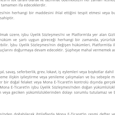
k tamamen ifa edeceklerdir.
esi’nin herhangi bir maddesini ihlal ettiğini tespit etmesi veya 
sahiptir.
ak üzere, işbu Üyelik Sözleşmesi’ni ve Platform’da yer alan Gizlil
ayı, hüküm ve şartı uygun göreceği herhangi bir zamanda, yürürl
ebilir. İşbu Üyelik Sözleşmesi’nin değişen hükümleri, Platform’da il
çlarını doğurmaya devam edecektir. Şüpheye mahal vermemek adına
 savaş, seferberlik, grev, lokavt, iş eylemleri veya boykotlar dahil 
sisteme ilişkin iyileştirme veya yenileme çalışmaları ve bu sebeple me
diğer bir doğal felaket veya Mona E-Ticaret’in kontrolü dışında ge
ona E-Ticaret’in işbu Üyelik Sözleşmesi’nden doğan yükümlülükler
 veya geciken yükümlülüklerinden dolayı sorumlu tutulamaz ve bu
i’nden doğabilecek ihtilaflarda Mona E-Ticaret’in resmi defter ve 