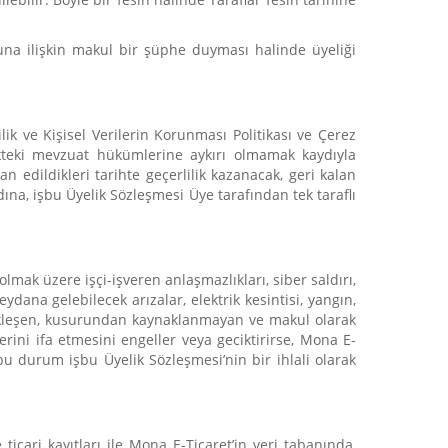
buna ilişkin makul bir şüphe duyması halinde üyeliği
ik ve Kişisel Verilerin Korunması Politikası ve Çerez
ükteki mevzuat hükümlerine aykırı olmamak kaydıyla
an edildikleri tarihte geçerlilik kazanacak, geri kalan
, işbu Üyelik Sözleşmesi Üye tarafından tek taraflı
olmak üzere işçi-işveren anlaşmazlıkları, siber saldırı,
ydana gelebilecek arızalar, elektrik kesintisi, yangın,
rçekleşen, kusurundan kaynaklanmayan ve makul olarak
ini ifa etmesini engeller veya geciktirirse, Mona E-
 durum işbu Üyelik Sözleşmesi’nin bir ihlali olarak
ticari kayıtları ile Mona E-Ticaret’in veri tabanında,