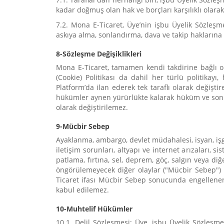
kadar doğmuş olan hak ve borçları karşılıklı olara
7.2. Mona E-Ticaret, Üye’nin işbu Üyelik Sözleşm
askıya alma, sonlandırma, dava ve takip haklarına 
8-Sözleşme Değişiklikleri
Mona E-Ticaret, tamamen kendi takdirine bağlı olm
(Cookie) Politikası da dahil her türlü politik
Platform’da ilan ederek tek taraflı olarak değiştir
hükümler aynen yürürlükte kalarak hüküm ve sonu
olarak değiştirilemez.
9-Mücbir Sebep
Ayaklanma, ambargo, devlet müdahalesi, isyan, işgal,
iletişim sorunları, altyapı ve internet arızaları, 
patlama, fırtına, sel, deprem, göç, salgın veya 
öngörülemeyecek diğer olaylar ("Mücbir Sebep") M
Ticaret ifası Mücbir Sebep sonucunda engellenen
kabul edilemez.
10-Muhtelif Hükümler
10.1. Delil Sözleşmesi: Üye, işbu Üyelik Sözleşmes