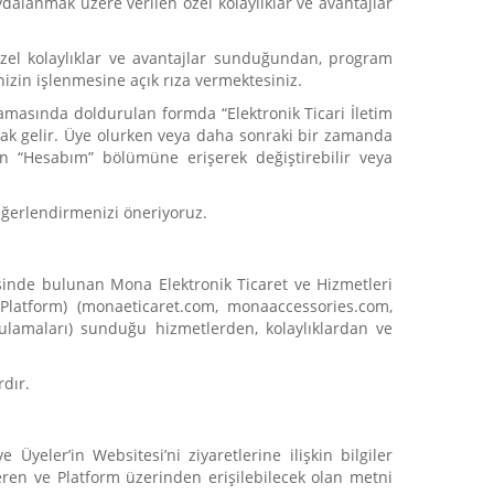
dalanmak üzere verilen özel kolaylıklar ve avantajlar
e özel kolaylıklar ve avantajlar sunduğundan, program
nizin işlenmesine açık rıza vermektesiniz.
 aşamasında doldurulan formda “Elektronik Ticari İletim
ak gelir. Üye olurken veya daha sonraki bir zamanda
an “Hesabım” bölümüne erişerek değiştirebilir veya
ğerlendirmenizi öneriyoruz.
sinde bulunan Mona Elektronik Ticaret ve Hizmetleri
 (Platform) (monaeticaret.com, monaaccessories.com,
lamaları) sunduğu hizmetlerden, kolaylıklardan ve
dır.
 Üyeler’in Websitesi’ni ziyaretlerine ilişkin bilgiler
ren ve Platform üzerinden erişilebilecek olan metni