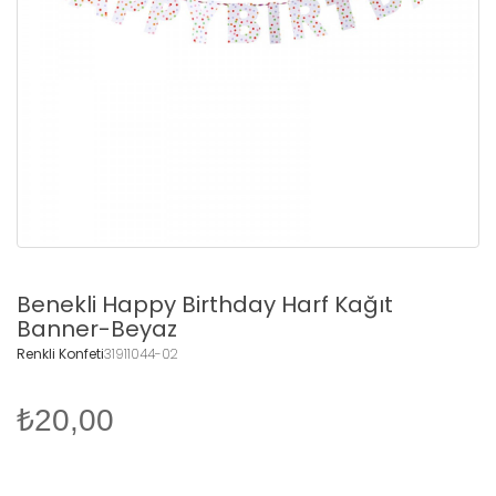
Benekli Happy Birthday Harf Kağıt
Banner-Beyaz
Renkli Konfeti
31911044-02
₺20,00