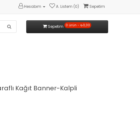
Hesabım
A. Listem (0)
Sepetim
0 ürün - ₺0,00
Sepetim
raflı Kağıt Banner-Kalpli