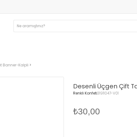
ıt Banner-Kalpli
Desenli Üçgen Çift Ta
Renkli Konfeti
31911047-V01
₺30,00